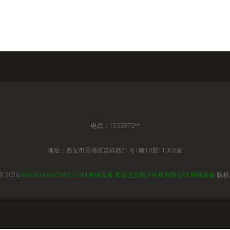
电话：1533973**
地址：西安市雁塔区吉祥路21号1幢10层11003室
© 2026
WWW.XABAOFAN.COM
网络设备
西安宝凡电子科技有限公司
网络设备
版权