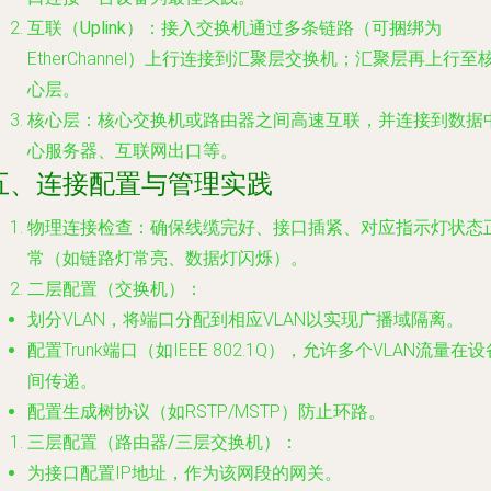
互联（Uplink）
：接入交换机通过多条链路（可捆绑为
EtherChannel）上行连接到汇聚层交换机；汇聚层再上行至
心层。
核心层
：核心交换机或路由器之间高速互联，并连接到数据
心服务器、互联网出口等。
五、连接配置与管理实践
物理连接检查
：确保线缆完好、接口插紧、对应指示灯状态
常（如链路灯常亮、数据灯闪烁）。
二层配置（交换机）
：
划分VLAN，将端口分配到相应VLAN以实现广播域隔离。
配置Trunk端口（如IEEE 802.1Q），允许多个VLAN流量在设
间传递。
配置生成树协议（如RSTP/MSTP）防止环路。
三层配置（路由器/三层交换机）
：
为接口配置IP地址，作为该网段的网关。