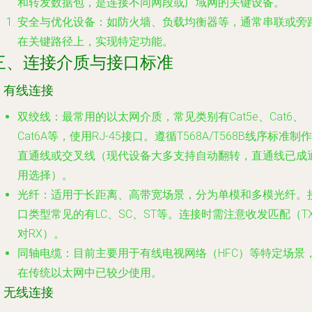
和转发数据包，是连接不同网段或广域网的关键设备。
安全与优化设备
：如防火墙、负载均衡器等，通常串联或旁
在关键路径上，实现特定功能。
三、连接介质与接口标准
. 有线连接
双绞线
：最常用的以太网介质，常见类别有Cat5e、Cat6、
Cat6A等，使用RJ-45接口。遵循T568A/T568B线序标准制作
直通线或交叉线（现代设备大多支持自动翻转，直通线已成
用选择）。
光纤
：适用于长距离、高带宽场景，分为单模和多模光纤。
口类型常见的有LC、SC、ST等。连接时需注意收发匹配（T
对RX）。
同轴电缆
：目前主要用于有线电视网络（HFC）等特定场景
在传统以太网中已较少使用。
. 无线连接