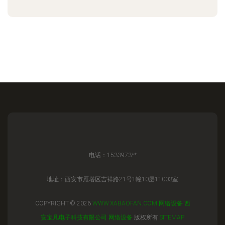
电话：1533973**
地址：西安市雁塔区吉祥路21号1幢10层11003室
COPYRIGHT © 2026
WWW.XABAOFAN.COM
网络设备
西
安宝凡电子科技有限公司
网络设备
版权所有
SITEMAP