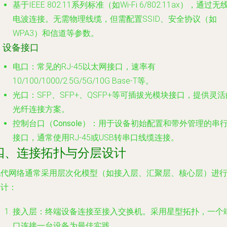
基于IEEE 802.11系列标准（如Wi-Fi 6/802.11ax），通过无
电波连接。无需物理线缆，但需配置SSID、安全协议（如
WPA3）和信道等参数。
. 设备接口
电口
：常见的RJ-45以太网接口，速率有
10/100/1000/2.5G/5G/10G Base-T等。
光口
：SFP、SFP+、QSFP+等可插拔光模块接口，提供灵活
光纤连接方案。
控制台口（Console）
：用于设备初始配置和带外管理的串
接口，通常使用RJ-45或USB转串口线缆连接。
四、连接拓扑与分层设计
现代网络通常采用层次化模型（如接入层、汇聚层、核心层）进
设计：
接入层
：终端设备连接至接入交换机。采用星型拓扑，一个
口连接一台设备为最佳实践。